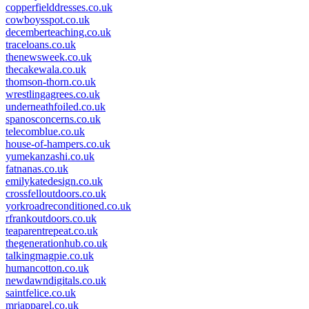
copperfielddresses.co.uk
cowboysspot.co.uk
decemberteaching.co.uk
traceloans.co.uk
thenewsweek.co.uk
thecakewala.co.uk
thomson-thorn.co.uk
wrestlingagrees.co.uk
underneathfoiled.co.uk
spanosconcerns.co.uk
telecomblue.co.uk
house-of-hampers.co.uk
yumekanzashi.co.uk
fatnanas.co.uk
emilykatedesign.co.uk
crossfelloutdoors.co.uk
yorkroadreconditioned.co.uk
rfrankoutdoors.co.uk
teaparentrepeat.co.uk
thegenerationhub.co.uk
talkingmagpie.co.uk
humancotton.co.uk
newdawndigitals.co.uk
saintfelice.co.uk
mrjapparel.co.uk