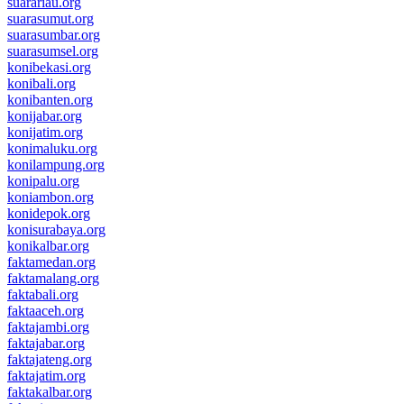
suarariau.org
suarasumut.org
suarasumbar.org
suarasumsel.org
konibekasi.org
konibali.org
konibanten.org
konijabar.org
konijatim.org
konimaluku.org
konilampung.org
konipalu.org
koniambon.org
konidepok.org
konisurabaya.org
konikalbar.org
faktamedan.org
faktamalang.org
faktabali.org
faktaaceh.org
faktajambi.org
faktajabar.org
faktajateng.org
faktajatim.org
faktakalbar.org