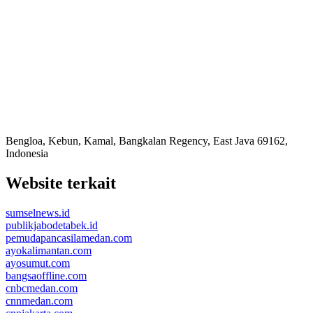
Bengloa, Kebun, Kamal, Bangkalan Regency, East Java 69162,
Indonesia
Website terkait
sumselnews.id
publikjabodetabek.id
pemudapancasilamedan.com
ayokalimantan.com
ayosumut.com
bangsaoffline.com
cnbcmedan.com
cnnmedan.com