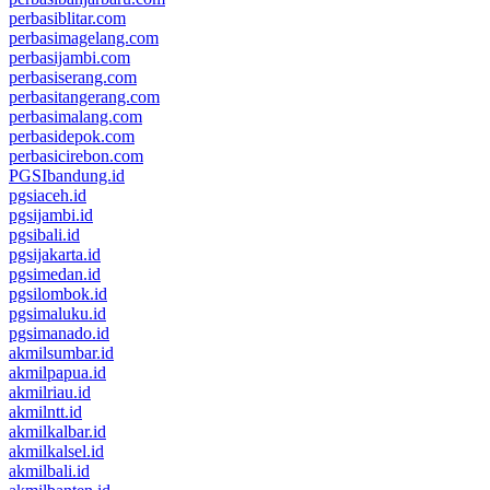
perbasiblitar.com
perbasimagelang.com
perbasijambi.com
perbasiserang.com
perbasitangerang.com
perbasimalang.com
perbasidepok.com
perbasicirebon.com
PGSIbandung.id
pgsiaceh.id
pgsijambi.id
pgsibali.id
pgsijakarta.id
pgsimedan.id
pgsilombok.id
pgsimaluku.id
pgsimanado.id
akmilsumbar.id
akmilpapua.id
akmilriau.id
akmilntt.id
akmilkalbar.id
akmilkalsel.id
akmilbali.id