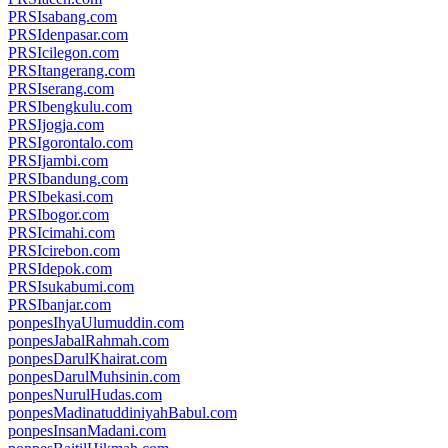
PRSIsabang.com
PRSIdenpasar.com
PRSIcilegon.com
PRSItangerang.com
PRSIserang.com
PRSIbengkulu.com
PRSIjogja.com
PRSIgorontalo.com
PRSIjambi.com
PRSIbandung.com
PRSIbekasi.com
PRSIbogor.com
PRSIcimahi.com
PRSIcirebon.com
PRSIdepok.com
PRSIsukabumi.com
PRSIbanjar.com
ponpesIhyaUlumuddin.com
ponpesJabalRahmah.com
ponpesDarulKhairat.com
ponpesDarulMuhsinin.com
ponpesNurulHudas.com
ponpesMadinatuddiniyahBabul.com
ponpesInsanMadani.com