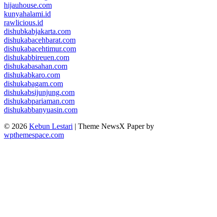
hijauhouse.com
kunyahalami.id
rawlicious.id
dishubkabjakarta.com
dishukabacehbarat.com
dishukabacehtimur.com
dishukabbireuen.com
dishukabasahan.com
dishukabkaro.com
dishukabagam.com
dishukabsijunjung.com
dishukabpariaman.com
dishukabbanyuasin.com
© 2026
Kebun Lestari
|
Theme NewsX Paper by
wpthemespace.com