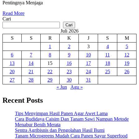
Pentingnya Menjaga
Read More
Cari
Cari
Juli 2026
S
S
R
K
J
S
M
1
2
3
4
5
6
7
8
9
10
11
12
13
14
15
16
17
18
19
20
21
22
23
24
25
26
27
28
29
30
31
« Jun
Agu »
Recent Posts
Tips Menyimpan Hasil Panen Agar Awet Lama
Cara Budidaya Caisim Dan Tanam Sawi Nampan Metode
Menabur Benih Merata
Sentra Agribisnis dan Pengolahan Hasil Bumi
Tanam Microgreens Mudah Cara Panen Sayur Superfood