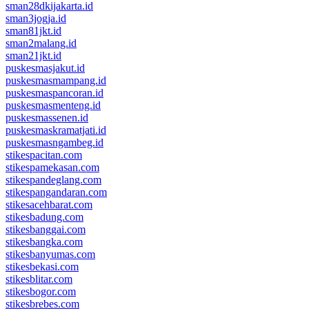
sman28dkijakarta.id
sman3jogja.id
sman81jkt.id
sman2malang.id
sman21jkt.id
puskesmasjakut.id
puskesmasmampang.id
puskesmaspancoran.id
puskesmasmenteng.id
puskesmassenen.id
puskesmaskramatjati.id
puskesmasngambeg.id
stikespacitan.com
stikespamekasan.com
stikespandeglang.com
stikespangandaran.com
stikesacehbarat.com
stikesbadung.com
stikesbanggai.com
stikesbangka.com
stikesbanyumas.com
stikesbekasi.com
stikesblitar.com
stikesbogor.com
stikesbrebes.com