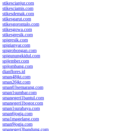
stikescianjur.com
stikesciamis.com
stikesdemak.com
stikesgarut.com
stikesgorontalo.com
stikesgowa.com
stikesgresik.com
spigresik.com
spigianyar.com
spigrobongan.com
spigunungkidul.com
spijember.com
spijombang.com
dianflores.id
sman48jkt.com
sman26jkt.com
sman03semarang.com
sman1sumbar.com
smanegeri1bantul.com
smanegeri1bogor.com
sman1surabaya.com
sman6jogja.com
sma1magelang.com
sman9jogja.com
smanegeri3bandung.com