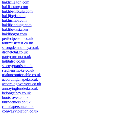
haklicilegon.com
hakliserang.com
haklibengkulu.com
haklijogja.com
haklijambi.com
haklibandung.com
haklibekasi.com
haklibogor.com
perfectperson.co.uk
tourmusicfest.co.uk
strongdemocracy.co.uk
dronetotal.co.uk
partycurrent.co.uk
lightalso.co.uk
sleepyguards.co.uk
stephensmoke.co.uk
trialuncomfortable.co.uk
accordingchapel.co.uk
accordingoversees.co.uk
annoyingfunded.co.uk
belongsthey.co.uk
bootsrover.co.uk
burndeniers.co.uk
canadaperson.co.uk
conwayviolation.co.uk