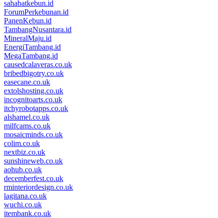
sahabatkebun.id
ForumPerkebunan.id
PanenKebun.id
TambangNusantara.id
MineralMaju.id
EnergiTambang.id
MegaTambang.id
causedcalaveras.co.uk
bribedbigotry.co.uk
easecane.co.uk
extolshosting.co.uk
incognitoarts.co.uk
itchyrobotapps.co.uk
alshamel.co.uk
milfcams.co.uk
mosaicminds.co.uk
colim.co.uk
nextbiz.co.uk
sunshineweb.co.uk
aohub.co.uk
decemberfest.co.uk
rminteriordesign.co.uk
lagitana.co.uk
wuchi.co.uk
itembank.co.uk