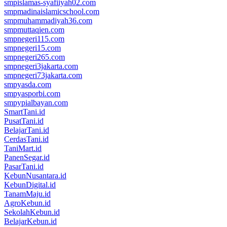
smpislamas-syafiiyah02.com
smpmadinaislamicschool.com
smpmuhammadiyah36.com
smpmuttaqien.com
smpnegeri115.com
smpnegeri15.com
smpnegeri265.com
smpnegeri3jakarta.com
smpnegeri73jakarta.com
smpyasda.com
smpyasporbi.com
smpypialbayan.com
SmartTani.id
PusatTani.id
BelajarTani.id
CerdasTani.id
TaniMart.id
PanenSegar.id
PasarTani.id
KebunNusantara.id
KebunDigital.id
TanamMaju.id
AgroKebun.id
SekolahKebun.id
BelajarKebun.id