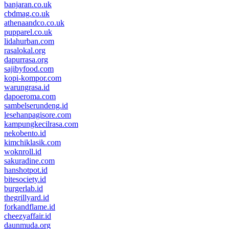
banjaran.co.uk
cbdmag.co.uk
athenaandco.co.uk
pupparel.co.uk
lidahurban.com
rasalokal.org
dapurrasa.org
sajibyfood.com
kopi-kompor.com
warungrasa.id
dapoeroma.com
sambelserundeng.id
lesehanpagisore.com
kampungkecilrasa.com
nekobento.id
kimchiklasik.com
woknroll.id
sakuradine.com
hanshotpot.id
bitesociety.id
burgerlab.id
thegrillyard.id
forkandflame.id
cheezyaffair.id
daunmuda.org