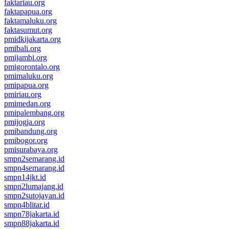
faktariau.org
faktapapua.org
faktamaluku.org
faktasumut.org
pmidkijakarta.org
pmibali.org
pmijambi.org
pmigorontalo.org
pmimaluku.org
pmipapua.org
pmiriau.org
pmimedan.org
pmipalembang.org
pmijogja.org
pmibandung.org
pmibogor.org
pmisurabaya.org
smpn2semarang.id
smpn4semarang.id
smpn14jkt.id
smpn2lumajang.id
smpn2sutojayan.id
smpn4blitar.id
smpn78jakarta.id
smpn88jakarta.id