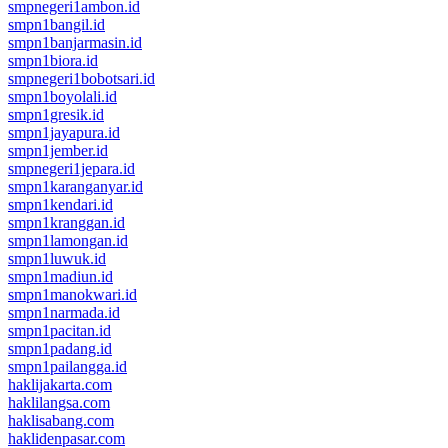
smpnegeri1ambon.id
smpn1bangil.id
smpn1banjarmasin.id
smpn1biora.id
smpnegeri1bobotsari.id
smpn1boyolali.id
smpn1gresik.id
smpn1jayapura.id
smpn1jember.id
smpnegeri1jepara.id
smpn1karanganyar.id
smpn1kendari.id
smpn1kranggan.id
smpn1lamongan.id
smpn1luwuk.id
smpn1madiun.id
smpn1manokwari.id
smpn1narmada.id
smpn1pacitan.id
smpn1padang.id
smpn1pailangga.id
haklijakarta.com
haklilangsa.com
haklisabang.com
haklidenpasar.com