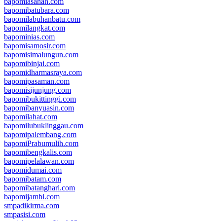
bapomiasahan.com
bapomibatubara.com
bapomilabuhanbatu.com
bapomilangkat.com
bapominias.com
bapomisamosir.com
bapomisimalungun.com
bapomibinjai.com
bapomidharmasraya.com
bapomipasaman.com
bapomisijunjung.com
bapomibukittinggi.com
bapomibanyuasin.com
bapomilahat.com
bapomilubuklinggau.com
bapomipalembang.com
bapomiPrabumulih.com
bapomibengkalis.com
bapomipelalawan.com
bapomidumai.com
bapomibatam.com
bapomibatanghari.com
bapomijambi.com
smpadikirma.com
smpasisi.com