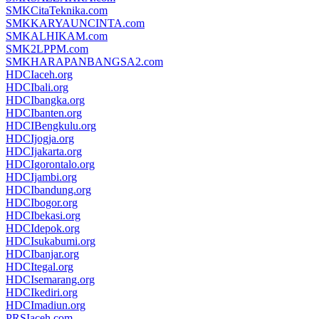
SMKCitaTeknika.com
SMKKARYAUNCINTA.com
SMKALHIKAM.com
SMK2LPPM.com
SMKHARAPANBANGSA2.com
HDCIaceh.org
HDCIbali.org
HDCIbangka.org
HDCIbanten.org
HDCIBengkulu.org
HDCIjogja.org
HDCIjakarta.org
HDCIgorontalo.org
HDCIjambi.org
HDCIbandung.org
HDCIbogor.org
HDCIbekasi.org
HDCIdepok.org
HDCIsukabumi.org
HDCIbanjar.org
HDCItegal.org
HDCIsemarang.org
HDCIkediri.org
HDCImadiun.org
PRSIaceh.com