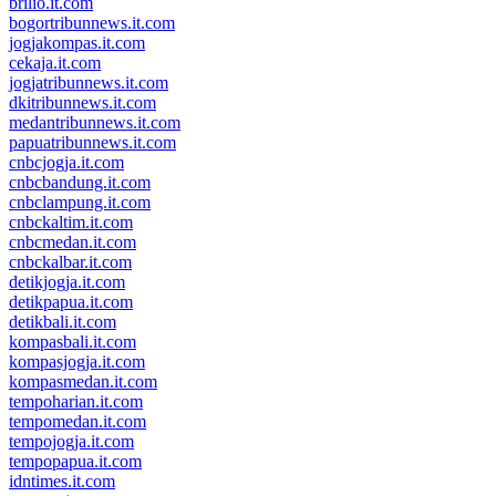
brilio.it.com
bogortribunnews.it.com
jogjakompas.it.com
cekaja.it.com
jogjatribunnews.it.com
dkitribunnews.it.com
medantribunnews.it.com
papuatribunnews.it.com
cnbcjogja.it.com
cnbcbandung.it.com
cnbclampung.it.com
cnbckaltim.it.com
cnbcmedan.it.com
cnbckalbar.it.com
detikjogja.it.com
detikpapua.it.com
detikbali.it.com
kompasbali.it.com
kompasjogja.it.com
kompasmedan.it.com
tempoharian.it.com
tempomedan.it.com
tempojogja.it.com
tempopapua.it.com
idntimes.it.com