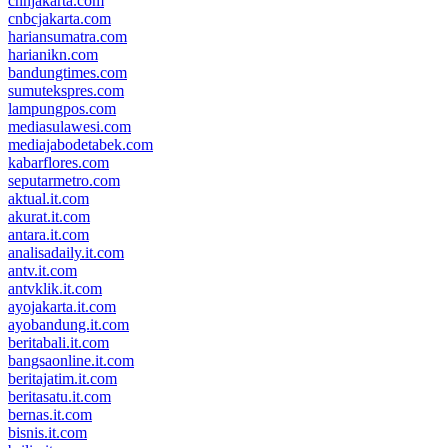
cnnjakarta.com
cnbcjakarta.com
hariansumatra.com
harianikn.com
bandungtimes.com
sumutekspres.com
lampungpos.com
mediasulawesi.com
mediajabodetabek.com
kabarflores.com
seputarmetro.com
aktual.it.com
akurat.it.com
antara.it.com
analisadaily.it.com
antv.it.com
antvklik.it.com
ayojakarta.it.com
ayobandung.it.com
beritabali.it.com
bangsaonline.it.com
beritajatim.it.com
beritasatu.it.com
bernas.it.com
bisnis.it.com