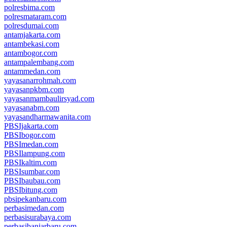
polresbima.com
polresmataram.com
polresdumai.com
antamjakarta.com
antambekasi.com
antambogor.com
antampalembang.com
antammedan.com
yayasanarrohmah.com
yayasanpkbm.com
yayasanmambaulirsyad.com
yayasanabm.com
yayasandharmawanita.com
PBSIjakarta.com
PBSIbogor.com
PBSImedan.com
PBSIlampung.com
PBSIkaltim.com
PBSIsumbar.com
PBSIbaubau.com
PBSIbitung.com
pbsipekanbaru.com
perbasimedan.com
perbasisurabaya.com
perbasibanjarbaru.com