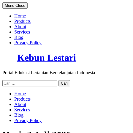
Skip
Menu
Close
to
content
Home
Products
About
Services
Blog
Privacy Policy
Kebun Lestari
Portal Edukasi Pertanian Berkelanjutan Indonesia
Cari
untuk:
Home
Products
About
Services
Blog
Privacy Policy