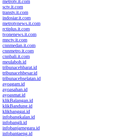
metrotv.it.com
sctv.it.com
transtv.it.com
indosiar.it.com
metrotvnews.it.com
rctiplus.it.com
tvonenews.it.com
mnctv.it.com
cnnmedan.it.com
cnnmetro.it.com
cnnbali.it.com
meulaboh.id
tribunacehbarat.id
tribunacehbesar.id
tribunacehselatan.id
ayoagam.id
ayoasahan.id
ayoasmat.id
klikBalangan.id
klikBandung.id
klikbanggai.id
infobangkalan.id
infobangli.id
infobanjarnegara.id
infobantaeng.id