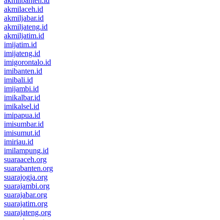
akmilbanten.id
akmilaceh.id
akmiljabar.id
akmiljateng.id
akmiljatim.id
imijatim.id
imijateng.id
imigorontalo.id
imibanten.id
imibali.id
imijambi.id
imikalbar.id
imikalsel.id
imipapua.id
imisumbar.id
imisumut.id
imiriau.id
imilampung.id
suaraaceh.org
suarabanten.org
suarajogja.org
suarajambi.org
suarajabar.org
suarajatim.org
suarajateng.org