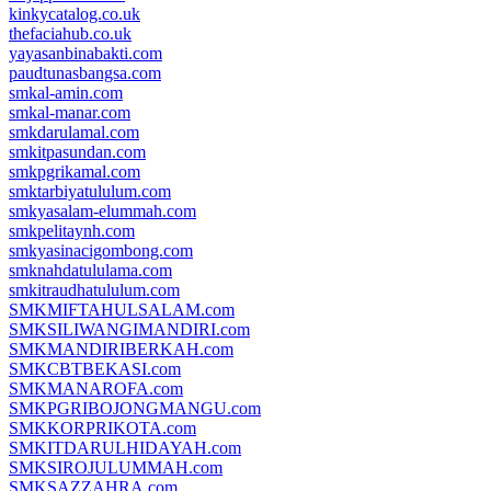
kinkycatalog.co.uk
thefaciahub.co.uk
yayasanbinabakti.com
paudtunasbangsa.com
smkal-amin.com
smkal-manar.com
smkdarulamal.com
smkitpasundan.com
smkpgrikamal.com
smktarbiyatululum.com
smkyasalam-elummah.com
smkpelitaynh.com
smkyasinacigombong.com
smknahdatululama.com
smkitraudhatululum.com
SMKMIFTAHULSALAM.com
SMKSILIWANGIMANDIRI.com
SMKMANDIRIBERKAH.com
SMKCBTBEKASI.com
SMKMANAROFA.com
SMKPGRIBOJONGMANGU.com
SMKKORPRIKOTA.com
SMKITDARULHIDAYAH.com
SMKSIROJULUMMAH.com
SMKSAZZAHRA.com