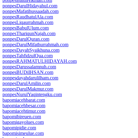
ponpesBaitilHikmah.com
ponpesDarulHidayahul.com
ponpesMafatihussaadah.com
ponpesRaudhatulAla.com
ponpesLiqaurrahmah.com
ponpesBabulUlum.com
ponpesThariqunNajah.com
ponpesDarulQuran.com
ponpesDarulMifathurrahmah.com
ponpesDayahSyaikhuna.com
ponpesTahfidzulQua.com
ponpesRAHMATULHIDAYAH.com
ponpesDarussalamnuh.com
ponpesBUDiIHSAN.com
ponpesdayahdarulilham.com
ponpesDarulAmilin.com
ponpesDarulMakmur.com
ponpesNurulYaqintengku.com
bapomiacehbarat.com
bapomiacehbesar.com
bapomiacehtimur.com
bapomibireuen.com
bapomigayolues.com
bapomipidie.com
bapomisimeulue.com