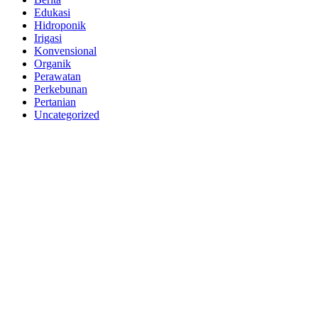
Edukasi
Hidroponik
Irigasi
Konvensional
Organik
Perawatan
Perkebunan
Pertanian
Uncategorized