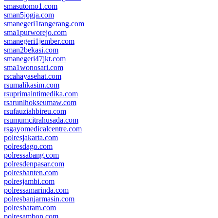
smasutomo1.com
sman5jogja.com
smanegeri1tangerang.com
sma1purworejo.com
smanegeri1jember.com
sman2bekasi.com
smanegeri47jkt.com
sma1wonosari.com
rscahayasehat.com
rsumalikasim.com
rsuprimaintimedika.com
rsarunlhokseumaw.com
rsufauziahbireu.com
rsumumcitrahusada.com
rsgayomedicalcentre.com
polresjakarta.com
polresdago.com
polressabang.com
polresdenpasar.com
polresbanten.com
polresjambi.com
polressamarinda.com
polresbanjarmasin.com
polresbatam.com
polresambon.com