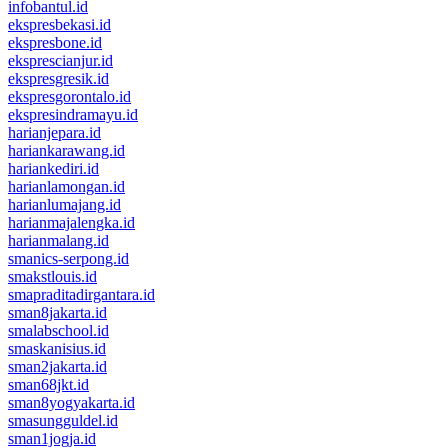
infobantul.id
ekspresbekasi.id
ekspresbone.id
eksprescianjur.id
ekspresgresik.id
ekspresgorontalo.id
ekspresindramayu.id
harianjepara.id
hariankarawang.id
hariankediri.id
harianlamongan.id
harianlumajang.id
harianmajalengka.id
harianmalang.id
smanics-serpong.id
smakstlouis.id
smapraditadirgantara.id
sman8jakarta.id
smalabschool.id
smaskanisius.id
sman2jakarta.id
sman68jkt.id
sman8yogyakarta.id
smasungguldel.id
sman1jogja.id