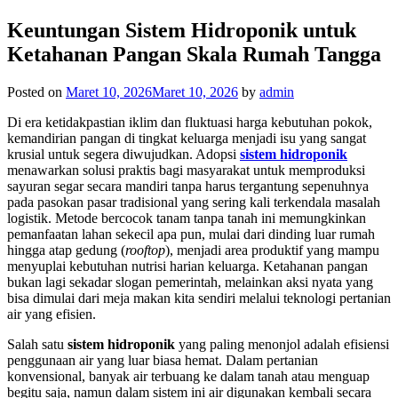
Keuntungan Sistem Hidroponik untuk
Ketahanan Pangan Skala Rumah Tangga
Posted on
Maret 10, 2026
Maret 10, 2026
by
admin
Di era ketidakpastian iklim dan fluktuasi harga kebutuhan pokok,
kemandirian pangan di tingkat keluarga menjadi isu yang sangat
krusial untuk segera diwujudkan. Adopsi
sistem hidroponik
menawarkan solusi praktis bagi masyarakat untuk memproduksi
sayuran segar secara mandiri tanpa harus tergantung sepenuhnya
pada pasokan pasar tradisional yang sering kali terkendala masalah
logistik. Metode bercocok tanam tanpa tanah ini memungkinkan
pemanfaatan lahan sekecil apa pun, mulai dari dinding luar rumah
hingga atap gedung (
rooftop
), menjadi area produktif yang mampu
menyuplai kebutuhan nutrisi harian keluarga. Ketahanan pangan
bukan lagi sekadar slogan pemerintah, melainkan aksi nyata yang
bisa dimulai dari meja makan kita sendiri melalui teknologi pertanian
air yang efisien.
Salah satu
sistem hidroponik
yang paling menonjol adalah efisiensi
penggunaan air yang luar biasa hemat. Dalam pertanian
konvensional, banyak air terbuang ke dalam tanah atau menguap
begitu saja, namun dalam sistem ini air digunakan kembali secara