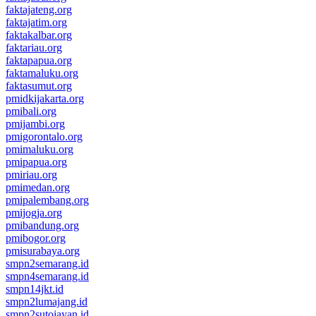
faktajateng.org
faktajatim.org
faktakalbar.org
faktariau.org
faktapapua.org
faktamaluku.org
faktasumut.org
pmidkijakarta.org
pmibali.org
pmijambi.org
pmigorontalo.org
pmimaluku.org
pmipapua.org
pmiriau.org
pmimedan.org
pmipalembang.org
pmijogja.org
pmibandung.org
pmibogor.org
pmisurabaya.org
smpn2semarang.id
smpn4semarang.id
smpn14jkt.id
smpn2lumajang.id
smpn2sutojayan.id