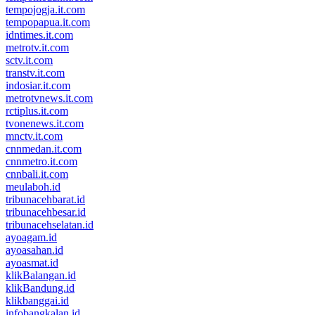
tempojogja.it.com
tempopapua.it.com
idntimes.it.com
metrotv.it.com
sctv.it.com
transtv.it.com
indosiar.it.com
metrotvnews.it.com
rctiplus.it.com
tvonenews.it.com
mnctv.it.com
cnnmedan.it.com
cnnmetro.it.com
cnnbali.it.com
meulaboh.id
tribunacehbarat.id
tribunacehbesar.id
tribunacehselatan.id
ayoagam.id
ayoasahan.id
ayoasmat.id
klikBalangan.id
klikBandung.id
klikbanggai.id
infobangkalan.id