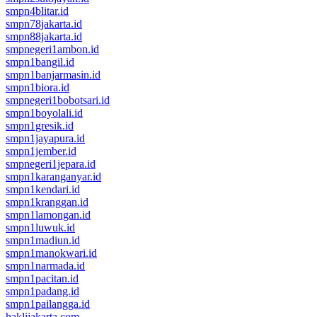
smpn4blitar.id
smpn78jakarta.id
smpn88jakarta.id
smpnegeri1ambon.id
smpn1bangil.id
smpn1banjarmasin.id
smpn1biora.id
smpnegeri1bobotsari.id
smpn1boyolali.id
smpn1gresik.id
smpn1jayapura.id
smpn1jember.id
smpnegeri1jepara.id
smpn1karanganyar.id
smpn1kendari.id
smpn1kranggan.id
smpn1lamongan.id
smpn1luwuk.id
smpn1madiun.id
smpn1manokwari.id
smpn1narmada.id
smpn1pacitan.id
smpn1padang.id
smpn1pailangga.id
haklijakarta.com