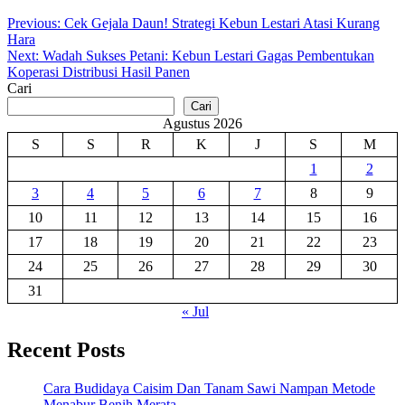
Navigasi
Previous:
Cek Gejala Daun! Strategi Kebun Lestari Atasi Kurang
Hara
pos
Next:
Wadah Sukses Petani: Kebun Lestari Gagas Pembentukan
Koperasi Distribusi Hasil Panen
Cari
Cari
Agustus 2026
S
S
R
K
J
S
M
1
2
3
4
5
6
7
8
9
10
11
12
13
14
15
16
17
18
19
20
21
22
23
24
25
26
27
28
29
30
31
« Jul
Recent Posts
Cara Budidaya Caisim Dan Tanam Sawi Nampan Metode
Menabur Benih Merata