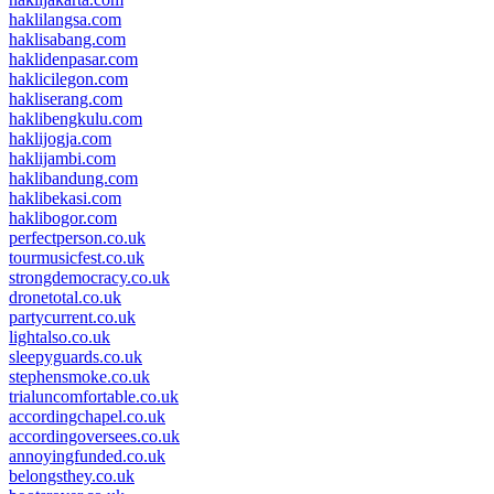
haklilangsa.com
haklisabang.com
haklidenpasar.com
haklicilegon.com
hakliserang.com
haklibengkulu.com
haklijogja.com
haklijambi.com
haklibandung.com
haklibekasi.com
haklibogor.com
perfectperson.co.uk
tourmusicfest.co.uk
strongdemocracy.co.uk
dronetotal.co.uk
partycurrent.co.uk
lightalso.co.uk
sleepyguards.co.uk
stephensmoke.co.uk
trialuncomfortable.co.uk
accordingchapel.co.uk
accordingoversees.co.uk
annoyingfunded.co.uk
belongsthey.co.uk