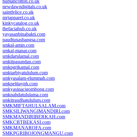
humancotton.co.uk
newdawndigitals.co.uk
saintfelice.co.uk
mrjapparel.co.uk
kinkycatalog.co.uk
thefaciahub.co.uk
yayasanbinabakti.com
paudtunasbangsa.com
smkal-amin.com
smkal-manar.com
smkdarulamal.com
smkitpasundan.com
smkpgrikamal.com
smktarbiyatululum.com
smkyasalam-elummah.com
smkpelitaynh.com
smkyasinacigombong.com
smknahdatululama.com
smkitraudhatululum.com
SMKMIFTAHULSALAM.com
SMKSILIWANGIMANDIRI.com
SMKMANDIRIBERKAH.com
SMKCBTBEKASI.com
SMKMANAROFA.com
SMKPGRIBOJONGMANGU.com