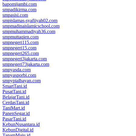
bapomijambi.com
smpadikirma.com
smpasisi.com
smpislamas-syafiiyah02.com
smpmadinaislamicschool.com
smpmuhammadiyah36.com
smpmuttaqien.com
smpnegeri115.com
smpnegeri15.com
smpnegeri265.com
smpnegeri3jakarta.com
smpnegeri73jakarta.com
smpyasda.com
smpyasporbi.com
smpypialbayan.com
SmartTani.id
PusatTani.id
BelajarTani.id
CerdasTani.id
TaniMart.id
PanenSegar.id
PasarTani.id
KebunNusantara.id
KebunDigital.id
TanamMaju.id