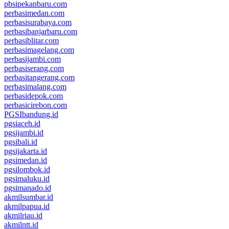
pbsipekanbaru.com
perbasimedan.com
perbasisurabaya.com
perbasibanjarbaru.com
perbasiblitar.com
perbasimagelang.com
perbasijambi.com
perbasiserang.com
perbasitangerang.com
perbasimalang.com
perbasidepok.com
perbasicirebon.com
PGSIbandung.id
pgsiaceh.id
pgsijambi.id
pgsibali.id
pgsijakarta.id
pgsimedan.id
pgsilombok.id
pgsimaluku.id
pgsimanado.id
akmilsumbar.id
akmilpapua.id
akmilriau.id
akmilntt.id