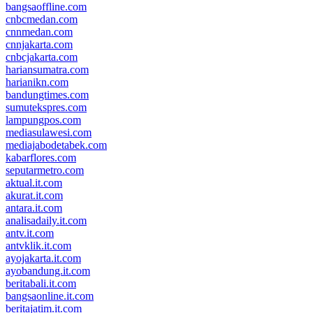
bangsaoffline.com
cnbcmedan.com
cnnmedan.com
cnnjakarta.com
cnbcjakarta.com
hariansumatra.com
harianikn.com
bandungtimes.com
sumutekspres.com
lampungpos.com
mediasulawesi.com
mediajabodetabek.com
kabarflores.com
seputarmetro.com
aktual.it.com
akurat.it.com
antara.it.com
analisadaily.it.com
antv.it.com
antvklik.it.com
ayojakarta.it.com
ayobandung.it.com
beritabali.it.com
bangsaonline.it.com
beritajatim.it.com