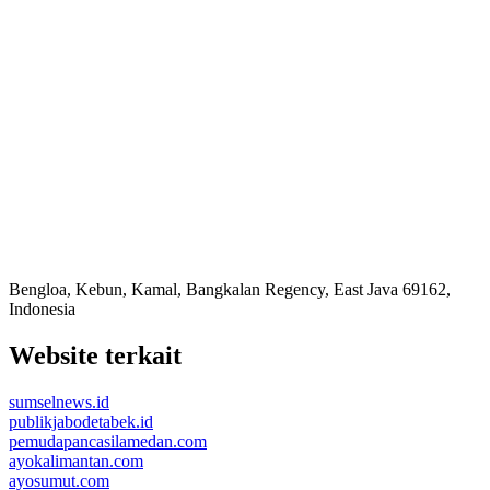
Bengloa, Kebun, Kamal, Bangkalan Regency, East Java 69162,
Indonesia
Website terkait
sumselnews.id
publikjabodetabek.id
pemudapancasilamedan.com
ayokalimantan.com
ayosumut.com