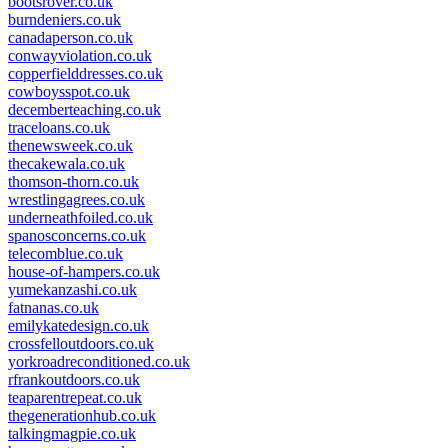
bootsrover.co.uk
burndeniers.co.uk
canadaperson.co.uk
conwayviolation.co.uk
copperfielddresses.co.uk
cowboysspot.co.uk
decemberteaching.co.uk
traceloans.co.uk
thenewsweek.co.uk
thecakewala.co.uk
thomson-thorn.co.uk
wrestlingagrees.co.uk
underneathfoiled.co.uk
spanosconcerns.co.uk
telecomblue.co.uk
house-of-hampers.co.uk
yumekanzashi.co.uk
fatnanas.co.uk
emilykatedesign.co.uk
crossfelloutdoors.co.uk
yorkroadreconditioned.co.uk
rfrankoutdoors.co.uk
teaparentrepeat.co.uk
thegenerationhub.co.uk
talkingmagpie.co.uk