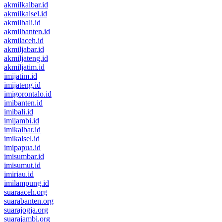
akmilkalbar.id
akmilkalsel.id
akmilbali.id
akmilbanten.id
akmilaceh.id
akmiljabar.id
akmiljateng.id
akmiljatim.id
imijatim.id
imijateng.id
imigorontalo.id
imibanten.id
imibali.id
imijambi.id
imikalbar.id
imikalsel.id
imipapua.id
imisumbar.id
imisumut.id
imiriau.id
imilampung.id
suaraaceh.org
suarabanten.org
suarajogja.org
suarajambi.org