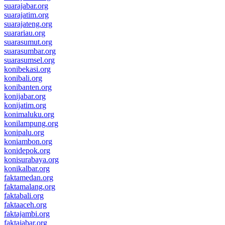
suarajabar.org
suarajatim.org
suarajateng.org
suarariau.org
suarasumut.org
suarasumbar.org
suarasumsel.org
konibekasi.org
konibali.org
konibanten.org
konijabar.org
konijatim.org
konimaluku.org
konilampung.org
konipalu.org
koniambon.org
konidepok.org
konisurabaya.org
konikalbar.org
faktamedan.org
faktamalang.org
faktabali.org
faktaaceh.org
faktajambi.org
faktajabar.org