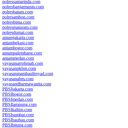
polressamarinda.com
polresbanjarmasin.com
polresbatam.com
polresambon.com
polresbima.com
polresmataram.com
polresdumai.com
antamjakarta.com
antambekasi.com
antambogor.com
antampalembang.com
antammedan.com
yayasanarrohmah.com
yayasanpkbm.com
yayasanmambaulirsyad.com
yayasanabm.com
yayasandharmawanita.com
PBSIjakarta.com
PBSIbogor.com
PBSImedan.com
PBSIlampung.com
PBSIkaltim.com
PBSIsumbar.com
PBSIbaubau.com
PBSIbitung.com