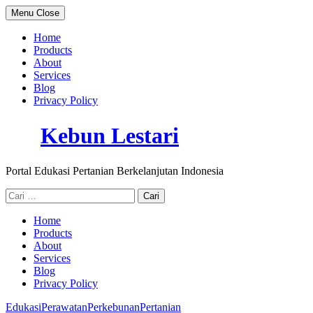
Skip
Menu
Close
to
content
Home
Products
About
Services
Blog
Privacy Policy
Kebun Lestari
Portal Edukasi Pertanian Berkelanjutan Indonesia
Cari
untuk:
Home
Products
About
Services
Blog
Privacy Policy
Edukasi
Perawatan
Perkebunan
Pertanian