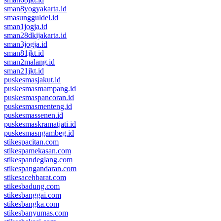
sman8yogyakarta.id
smasungguldel.id
sman1jogja.id
sman28dkijakarta.id
sman3jogja.id
sman81jkt.id
sman2malang.id
sman21jkt.id
puskesmasjakut.id
puskesmasmampang.id
puskesmaspancoran.id
puskesmasmenteng.id
puskesmassenen.id
puskesmaskramatjati.id
puskesmasngambeg.id
stikespacitan.com
stikespamekasan.com
stikespandeglang.com
stikespangandaran.com
stikesacehbarat.com
stikesbadung.com
stikesbanggai.com
stikesbangka.com
stikesbanyumas.com