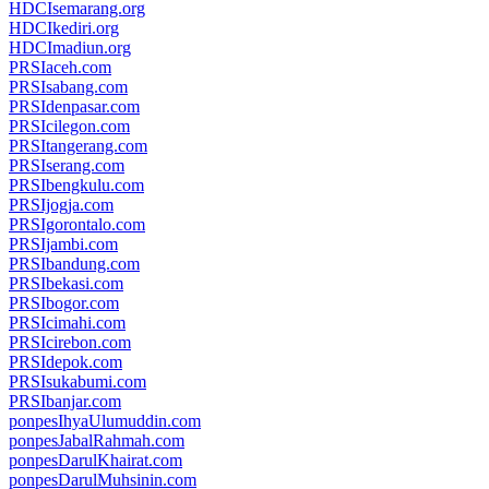
HDCIsemarang.org
HDCIkediri.org
HDCImadiun.org
PRSIaceh.com
PRSIsabang.com
PRSIdenpasar.com
PRSIcilegon.com
PRSItangerang.com
PRSIserang.com
PRSIbengkulu.com
PRSIjogja.com
PRSIgorontalo.com
PRSIjambi.com
PRSIbandung.com
PRSIbekasi.com
PRSIbogor.com
PRSIcimahi.com
PRSIcirebon.com
PRSIdepok.com
PRSIsukabumi.com
PRSIbanjar.com
ponpesIhyaUlumuddin.com
ponpesJabalRahmah.com
ponpesDarulKhairat.com
ponpesDarulMuhsinin.com