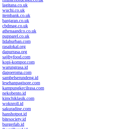
lagitana.co.uk
wuchi.co.uk
itembank.co.uk
banjaran.co.uk
cbdmag.co.uk
athenaandco.co.uk
pupparel.co.uk
lidahurban.com
rasalokal.org
dapurrasa.org
sajibyfood.com
kopi-kompor.com
warungrasa.id
dapoeroma.com
sambelserundeng.id
lesehanpagisore.com
kampungkecilrasa.com
nekobento.id
kimchiklasik.com
woknroll.id
sakuradine.com
hanshotpot.id
bitesociety.id
burgerlab.id