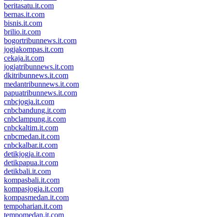
beritasatu.it.com
bernas.it.com
bisnis.it.com
brilio.it.com
bogortribunnews.it.com
jogjakompas.it.com
cekaja.it.com
jogjatribunnews.it.com
dkitribunnews.it.com
medantribunnews.it.com
papuatribunnews.it.com
cnbcjogja.it.com
cnbcbandung.it.com
cnbclampung.it.com
cnbckaltim.it.com
cnbcmedan.it.com
cnbckalbar.it.com
detikjogja.it.com
detikpapua.it.com
detikbali.it.com
kompasbali.it.com
kompasjogja.it.com
kompasmedan.it.com
tempoharian.it.com
tempomedan.it.com