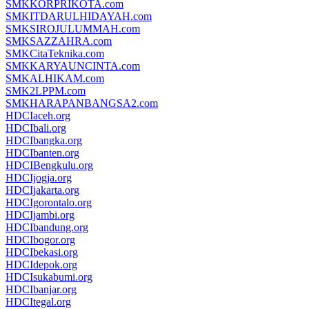
SMKKORPRIKOTA.com
SMKITDARULHIDAYAH.com
SMKSIROJULUMMAH.com
SMKSAZZAHRA.com
SMKCitaTeknika.com
SMKKARYAUNCINTA.com
SMKALHIKAM.com
SMK2LPPM.com
SMKHARAPANBANGSA2.com
HDCIaceh.org
HDCIbali.org
HDCIbangka.org
HDCIbanten.org
HDCIBengkulu.org
HDCIjogja.org
HDCIjakarta.org
HDCIgorontalo.org
HDCIjambi.org
HDCIbandung.org
HDCIbogor.org
HDCIbekasi.org
HDCIdepok.org
HDCIsukabumi.org
HDCIbanjar.org
HDCItegal.org