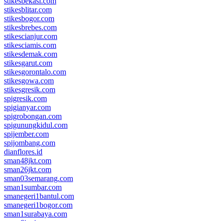
stikesbekasi.com
stikesblitar.com
stikesbogor.com
stikesbrebes.com
stikescianjur.com
stikesciamis.com
stikesdemak.com
stikesgarut.com
stikesgorontalo.com
stikesgowa.com
stikesgresik.com
spigresik.com
spigianyar.com
spigrobongan.com
spigunungkidul.com
spijember.com
spijombang.com
dianflores.id
sman48jkt.com
sman26jkt.com
sman03semarang.com
sman1sumbar.com
smanegeri1bantul.com
smanegeri1bogor.com
sman1surabaya.com