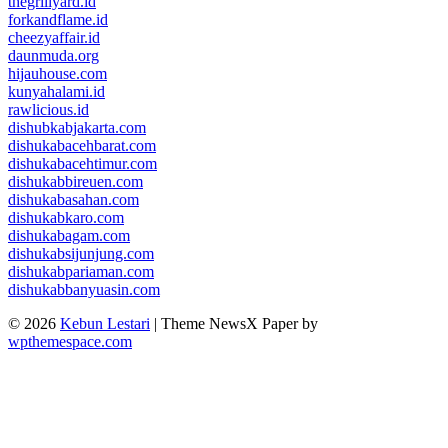
thegrillyard.id
forkandflame.id
cheezyaffair.id
daunmuda.org
hijauhouse.com
kunyahalami.id
rawlicious.id
dishubkabjakarta.com
dishukabacehbarat.com
dishukabacehtimur.com
dishukabbireuen.com
dishukabasahan.com
dishukabkaro.com
dishukabagam.com
dishukabsijunjung.com
dishukabpariaman.com
dishukabbanyuasin.com
© 2026
Kebun Lestari
|
Theme NewsX Paper by
wpthemespace.com