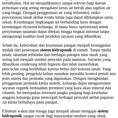
bersirkulasi. Hal ini menjadikannya sangat relevan bagi daerah
perkotaan yang sering mengalami krisis air bersih atau tagihan air
yang tinggi. Dengan penggunaan air yang terkontrol, risiko
pencemaran tanah akibat residu kimia juga dapat dihilangkan sama
sekali. Keuntungan lingkungan ini berbanding lurus dengan
keuntungan ekonomi keluarga, di mana biaya operasional untuk
penyiraman tanaman dapat ditekan hingga tingkat minimal tanpa
mengurangi kualitas hasil produksi sayuran yang dihasilkan.
Selain itu, kebersihan dan keamanan pangan menjadi keunggulan
mutlak dari penerapan
sistem hidroponik
di rumah. Tanpa media
tanah, tanaman terhindar dari berbagai patogen tular tanah yang
sering kali menjadi sumber penyakit pada manusia. Sayuran yang
dihasilkan cenderung lebih higienis dan tidak memerlukan
pencucian yang berlebihan karena bebas dari kotoran tanah. Yang
lebih penting, pengelola kebun rumahan memiliki kontrol penuh atas
jenis nutrisi dan pestisida yang digunakan. Dengan menghindari
penggunaan pestisida kimia sintetis, keluarga dapat mengonsumsi
sayuran organik berkualitas premium yang kaya akan mineral dan
vitamin. Ini merupakan investasi jangka panjang bagi kesehatan
anggota keluarga guna mencegah berbagai penyakit akibat paparan
zat kimia berbahaya pada pangan.
Efisiensi waktu dan tenaga juga menjadi alasan mengapa
sistem
hidroponik
sangat cocok bagi masyarakat modern yang sibuk.