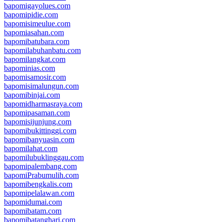
bapomigayolues.com
bapomipidie.com
bapomisimeulue.com
bapomiasahan.com
bapomibatubara.com
bapomilabuhanbatu.com
bapomilangkat.com
bapominias.com
bapomisamosir.com
bapomisimalungun.com
bapomibinjai.com
bapomidharmasraya.com
bapomipasaman.com
bapomisijunjung.com
bapomibukittinggi.com
bapomibanyuasin.com
bapomilahat.com
bapomilubuklinggau.com
bapomipalembang.com
bapomiPrabumulih.com
bapomibengkalis.com
bapomipelalawan.com
bapomidumai.com
bapomibatam.com
bapomibatanghari.com