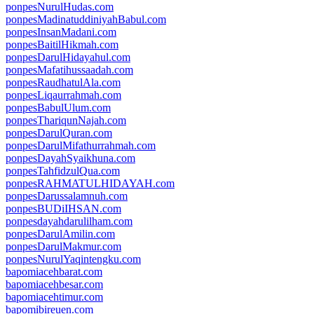
ponpesNurulHudas.com
ponpesMadinatuddiniyahBabul.com
ponpesInsanMadani.com
ponpesBaitilHikmah.com
ponpesDarulHidayahul.com
ponpesMafatihussaadah.com
ponpesRaudhatulAla.com
ponpesLiqaurrahmah.com
ponpesBabulUlum.com
ponpesThariqunNajah.com
ponpesDarulQuran.com
ponpesDarulMifathurrahmah.com
ponpesDayahSyaikhuna.com
ponpesTahfidzulQua.com
ponpesRAHMATULHIDAYAH.com
ponpesDarussalamnuh.com
ponpesBUDiIHSAN.com
ponpesdayahdarulilham.com
ponpesDarulAmilin.com
ponpesDarulMakmur.com
ponpesNurulYaqintengku.com
bapomiacehbarat.com
bapomiacehbesar.com
bapomiacehtimur.com
bapomibireuen.com