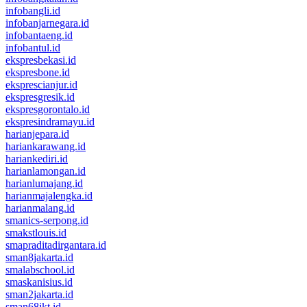
infobangli.id
infobanjarnegara.id
infobantaeng.id
infobantul.id
ekspresbekasi.id
ekspresbone.id
eksprescianjur.id
ekspresgresik.id
ekspresgorontalo.id
ekspresindramayu.id
harianjepara.id
hariankarawang.id
hariankediri.id
harianlamongan.id
harianlumajang.id
harianmajalengka.id
harianmalang.id
smanics-serpong.id
smakstlouis.id
smapraditadirgantara.id
sman8jakarta.id
smalabschool.id
smaskanisius.id
sman2jakarta.id
sman68jkt.id