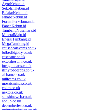
AgroKebun.id
SekolahKebun.id
BelajarKebun.id
sahabatkebun.id
ForumPerkebunan.id
PanenKebun.id
TambangNusantara.id
MineralMaju.id
EnergiTambang.id
MegaTambang.id
causedcalaveras.co.uk
bribedbigotry.co.uk
easecane.co.uk
extolshosting.co.uk
incognitoarts.co.uk
itchyrobotapps.co.uk
alshamel.co.uk
milfcams.co.uk
mosaicminds.co.uk
colim.co.uk
nextbiz.co.uk
sunshineweb.co.uk
aohub.co.uk
decemberfest.co.uk
rminteriordesign.co.uk