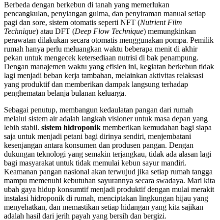
Berbeda dengan berkebun di tanah yang memerlukan
pencangkulan, penyiangan gulma, dan penyiraman manual setiap
pagi dan sore, sistem otomatis seperti NFT (
Nutrient Film
Technique
) atau DFT (
Deep Flow Technique
) memungkinkan
perawatan dilakukan secara otomatis menggunakan pompa. Pemilik
rumah hanya perlu meluangkan waktu beberapa menit di akhir
pekan untuk mengecek ketersediaan nutrisi di bak penampung.
Dengan manajemen waktu yang efisien ini, kegiatan berkebun tidak
lagi menjadi beban kerja tambahan, melainkan aktivitas relaksasi
yang produktif dan memberikan dampak langsung terhadap
penghematan belanja bulanan keluarga.
Sebagai penutup, membangun kedaulatan pangan dari rumah
melalui sistem air adalah langkah visioner untuk masa depan yang
lebih stabil.
sistem hidroponik
memberikan kemudahan bagi siapa
saja untuk menjadi petani bagi dirinya sendiri, menjembatani
kesenjangan antara konsumen dan produsen pangan. Dengan
dukungan teknologi yang semakin terjangkau, tidak ada alasan lagi
bagi masyarakat untuk tidak memulai kebun sayur mandiri.
Keamanan pangan nasional akan terwujud jika setiap rumah tangga
mampu memenuhi kebutuhan sayurannya secara swadaya. Mari kita
ubah gaya hidup konsumtif menjadi produktif dengan mulai merakit
instalasi hidroponik di rumah, menciptakan lingkungan hijau yang
menyehatkan, dan memastikan setiap hidangan yang kita sajikan
adalah hasil dari jerih payah yang bersih dan bergizi.