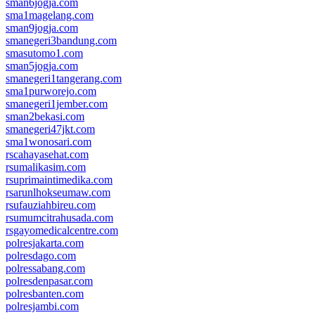
sman6jogja.com
sma1magelang.com
sman9jogja.com
smanegeri3bandung.com
smasutomo1.com
sman5jogja.com
smanegeri1tangerang.com
sma1purworejo.com
smanegeri1jember.com
sman2bekasi.com
smanegeri47jkt.com
sma1wonosari.com
rscahayasehat.com
rsumalikasim.com
rsuprimaintimedika.com
rsarunlhokseumaw.com
rsufauziahbireu.com
rsumumcitrahusada.com
rsgayomedicalcentre.com
polresjakarta.com
polresdago.com
polressabang.com
polresdenpasar.com
polresbanten.com
polresjambi.com